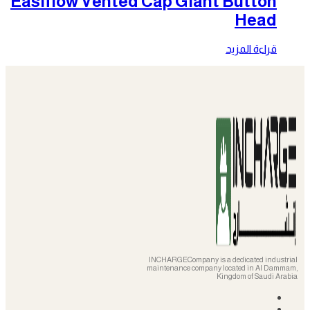
Easiflow Vented Cap Giant Button
Head
قراءة المزيد
INCHARGECompany is a dedicated industrial
maintenance company located in Al Dammam,
Kingdom of Saudi Arabia