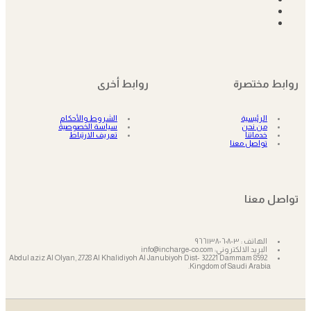
روابط مختصرة
روابط أخرى
الرئيسية
الشروط والأحكام
من نحن
سياسة الخصوصية
خدماتنا
تعريف الارتباط
تواصل معنا
تواصل معنا
الهاتف : ٩٦٦١٣٨٠٦٠٨٠٣
البريد الالكتروني: info@incharge-co.com
8592 Abdul aziz Al Olyan, 2728 Al Khalidiyoh Al Janubiyoh Dist- 32221 Dammam
Kingdom of Saudi Arabia.