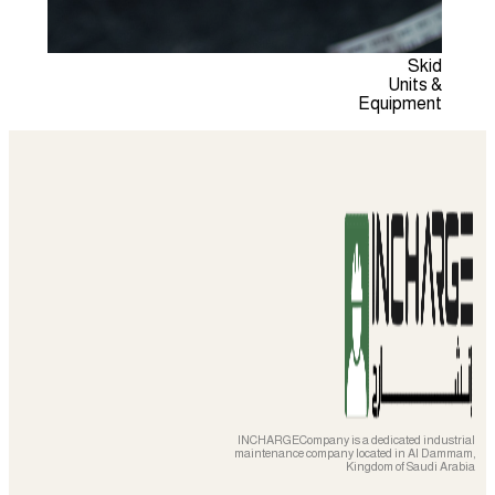
Skid
Units &
Equipment
INCHARGECompany is a dedicated industrial
maintenance company located in Al Dammam,
Kingdom of Saudi Arabia