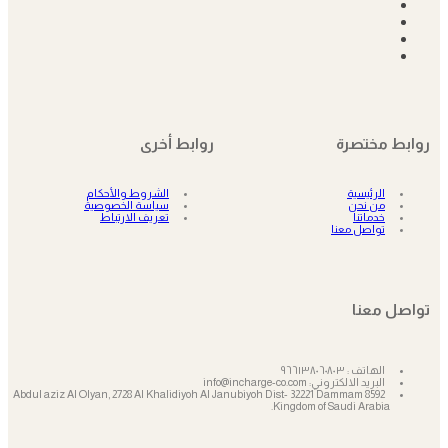
روابط مختصرة
روابط أخرى
الرئيسية
الشروط والأحكام
من نحن
سياسة الخصوصية
خدماتنا
تعريف الارتباط
تواصل معنا
تواصل معنا
الهاتف : ٩٦٦١٣٨٠٦٠٨٠٣
البريد الالكتروني: info@incharge-co.com
8592 Abdul aziz Al Olyan, 2728 Al Khalidiyoh Al Janubiyoh Dist- 32221 Dammam
Kingdom of Saudi Arabia.